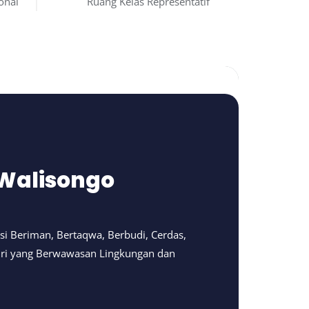
onal
Ruang Kelas Representatif
 Walisongo
i Beriman, Bertaqwa, Berbudi, Cerdas,
diri yang Berwawasan Lingkungan dan