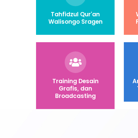
Tahfidzul Qur'an
Walisongo Sragen
Training Desain
A
Grafis, dan
Broadcasting