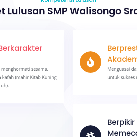
t Lulusan SMP Walisongo S
Berkarakter
Berpres
Akadem
ab, menghormati sesama,
Menguasai da
a kafah (mahir Kitab Kuning
untuk sukses 
uh).
Berpikir
Memeca