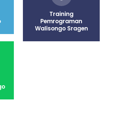
Training
o
Pemrograman
Walisongo Sragen
go