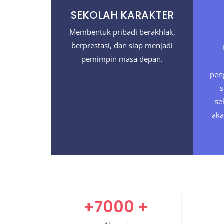
SEKOLAH KARAKTER
Membentuk pribadi berakhlak,
berprestasi, dan siap menjadi
pemimpin masa depan.
pen
s
se
aka
+7000
+