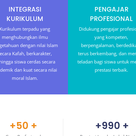
INTEGRASI
PENGAJAR
KURIKULUM
PROFESIONAL
Kurikulum terpadu yang
Didukung pengajar profesi
menghubungkan ilmu
yang kompeten,
getahuan dengan nilai Islam
berpengalaman, berdedika
ecara Kafah, berkarakter,
terus berkembang, dan men
hingga siswa cerdas secara
teladan bagi siswa untuk m
demik dan kuat secara nilai
prestasi terbaik.
moral Islam.
+50
+
+990
+