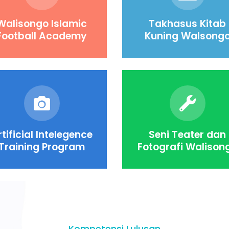
Walisongo Islamic
Takhasus Kitab
Football Academy
Kuning Walsong
rtificial Intelegence
Seni Teater dan
Training Program
Fotografi Walison
Kompetensi Lulusan