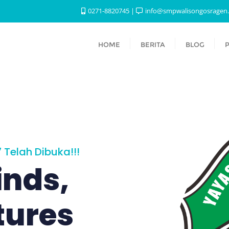
0271-8820745
info@smpwalisongosragen.
HOME
BERITA
BLOG
P
Telah Dibuka!!!
inds,
tures